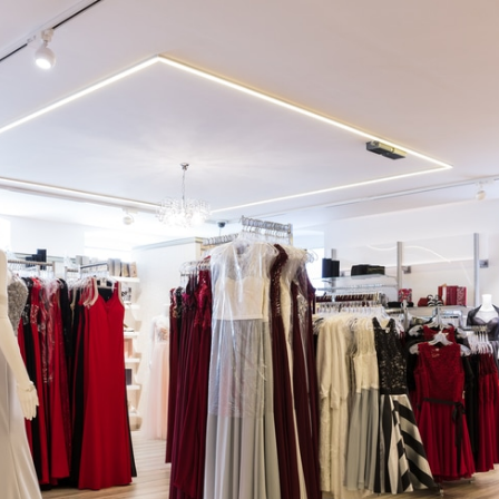
Brautmode, Abendmode & Damenmode in Cham
Willkommen bei Fischer Fashion, Ihrem Fachgeschäft für B
Fischer Fashion — Marktplatz 15, 93413 Cham — Tel: 099