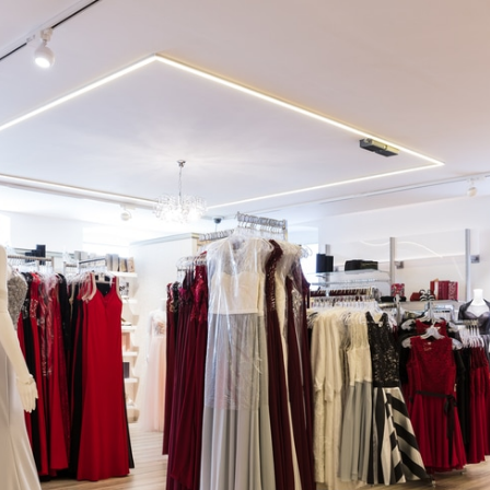
Brautmode, Abendmode & Damenmode in Cham
Willkommen bei Fischer Fashion, Ihrem Fachgeschäft für B
Fischer Fashion — Marktplatz 15, 93413 Cham — Tel: 099