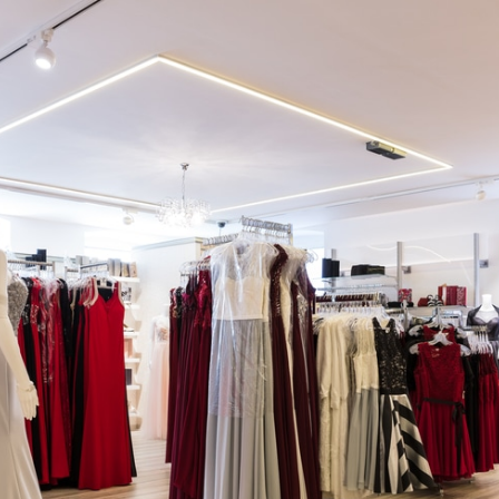
Brautmode, Abendmode & Damenmode in Cham
Willkommen bei Fischer Fashion, Ihrem Fachgeschäft für B
Fischer Fashion — Marktplatz 15, 93413 Cham — Tel: 099