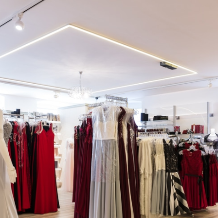
Brautmode, Abendmode & Damenmode in Cham
Willkommen bei Fischer Fashion, Ihrem Fachgeschäft für B
Fischer Fashion — Marktplatz 15, 93413 Cham — Tel: 099